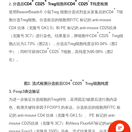
+
+
+
-
2.
分选后
CD4
CD25
Treg
细胞和
CD4
CD25
T
纯度检测
+
使用
BeaverBeads®
小鼠
Treg
细胞分选试剂盒
从富集后的
CD4
T
细
胞分选
Treg
细胞
。
分选前后的细胞用
FITC
标记的
anti-mouse
CD4
抗体（克隆号
GK1.5
）和
PE
标记的
anti-mouse CD25
抗体
+
+
（克隆号
3C7
）进行染色。
结果显示，脾细胞中
CD4
CD25
Treg
细
胞
占比为
1.73%
（
图
2
左），
分选后
Treg
细胞
纯度
达
9
3.04
%
（
图
2
+
-
中）
；同时可获得
CD4
CD25
T
细胞，
其
纯度为
9
0.08
%
（
图
2
右）
。
+
+
图
2.
流式检测分选前后
CD4
CD25
Treg
细胞纯度
3. Foxp3
表达验证
为进一步验证分选细胞的
Treg
特性，采用固定
/
破膜后进行胞内染
色，检测关键转录因子
FOXP3
的表达。分选前后的细胞用
FITC
标
记的
anti-mouse CD4
抗体（克隆号
GK1.5
）、
PE
标记的
anti-
mouse CD25
抗体（克隆号
3C7
）和
Alexa Fluor647
标记的
anti-
mouse Foxp3
（克隆号
150D
）染色
。流式结果显示，分选后