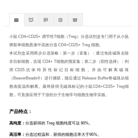
小鼠
CD4+CD25+
调节性
T
细胞（
Treg
）分选试剂盒专门用于从小鼠
脾脏单细胞悬液中高效分选
CD4+CD25+ Treg
细胞。
本试剂盒采用两步分选策略：第一步（富集）：通过免疫磁珠去除
非目标细胞，实现
CD4+ T
细胞的预富集；第二步（阳性选择）：利
用
CD25
抗体特异性标记目标细胞，并由可解离磁珠
（
BeaverBeads®
）进行捕获，随后通过
Release Buffer
将磁珠从细
胞表面温和解离。最终获得无磁珠标记的小鼠
CD4+CD25+ Treg
细
胞，可直接应用于下游的分子生物学与细胞生物学实验。
产品特点
：
高纯度：
分选获得的
Treg
细胞纯度可达
90%
。
高活率：
分选过程温和，获得的细胞活率大于
95%
。