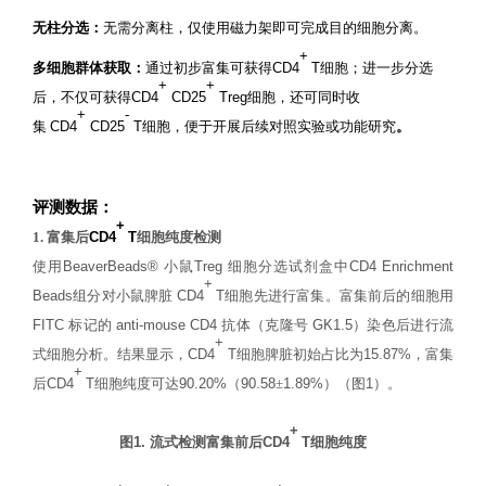
无柱分选
：
无需分离柱，仅
使
用磁力架即可完成
目的
细胞分离。
+
多细胞群体获取：
通过初步富集可获得
CD4
T
细胞；进一步分选
+
+
后，不仅可获得
CD4
CD25
Treg
细胞
，还可同时收
+
-
集
CD4
CD25
T
细胞，便于开展后续对照实验或功能研究
。
评测数据：
+
1.
富集后
CD4
T
细胞纯度检测
使
用
BeaverBeads®
小鼠
Treg
细胞分选试剂盒
中
CD4 Enrichment
+
Beads
组分
对小鼠脾脏
CD4
T
细胞
先
进行
富集
。
富集
前后的细胞用
FITC
标记的
anti-mouse CD4
抗体（克隆号
GK1.5
）
染色后
进行流
+
式细胞分析。结果显示，
CD4
T
细胞脾脏初始占比为
15.87%
，富集
+
后
CD4
T
细胞纯度可达
90.20%
（
90.58
±
1.89%
）（图
1
）。
+
图
1.
流式检测富集前后
CD4
T
细胞纯度