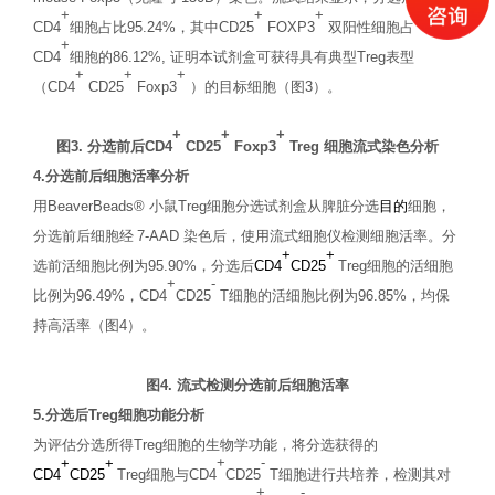
+
+
+
CD4
细胞占比
95.2
4%
，其中
CD25
FOXP3
双阳性细胞占
+
CD4
细胞的
86.12%,
证明本试剂盒可获得具有典型
Treg
表型
+
+
+
（
CD4
CD25
Foxp3
）的目标细胞
（
图
3
）。
+
+
+
图
3.
分选前后
CD4
CD25
Foxp3
Treg
细胞流式染色分析
4.
分选前后细胞活率分析
用
BeaverBeads®
小鼠
Treg
细胞分选试剂盒从脾脏分选
目的
细胞，
分选前后细胞经
7-AAD
染色后，使用流式细胞仪检测细胞活率。分
+
+
选前活细胞比例为
95.90%
，分选后
CD4
CD25
Treg
细胞的活细胞
+
-
比例为
96.49%
，
CD4
CD25
T
细胞的活细胞比例为
96.85%
，均保
持高活率
（
图
4
）。
图
4.
流式检测分选前后细胞活率
5.
分选后
Treg
细胞功能分析
为评估分选所得
Treg
细胞的生物学功能，将分选获得的
+
+
+
-
CD4
CD25
Treg
细胞与
CD4
CD25
T
细胞进行共培养，检测其对
+
-