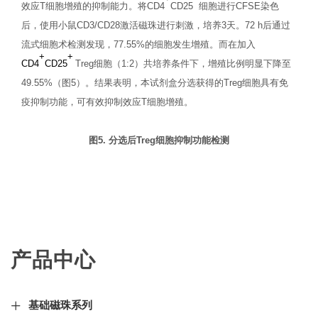
效应
T
细胞增殖的抑制能力。将
CD4
CD25
细胞进行
CFSE
染色
后，使用小鼠
CD3/CD28
激活磁珠进行刺激，培养
3
天。
72 h
后通过
流式细胞术检测发现，
77.55%
的细胞发生增殖。而在加入
+
+
CD4
CD25
Treg
细胞（
1:2
）共培养条件下，增殖比例明显下降至
49.55%
（图
5
）。结果表明，本试剂盒分选获得的
Treg
细胞具有免
疫抑制功能，可有效抑制效应
T
细胞增殖。
图
5.
分选后
Treg
细胞抑制功能检测
产品中心
基础磁珠系列