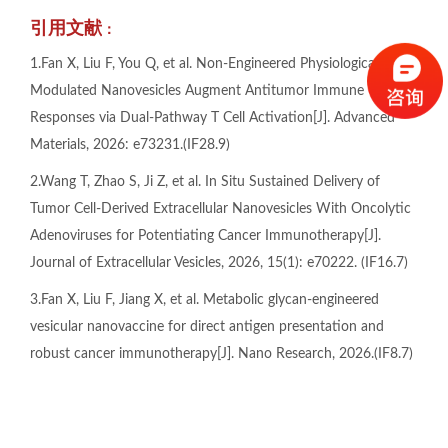
引用文献
：
1.Fan X, Liu F, You Q, et al. Non‐Engineered Physiologically
Modulated Nanovesicles Augment Antitumor Immune
Responses via Dual‐Pathway T Cell Activation[J]. Advanced
Materials, 2026: e73231.(IF28.9)
2.Wang T, Zhao S, Ji Z, et al. In Situ Sustained Delivery of
Tumor Cell‐Derived Extracellular Nanovesicles With Oncolytic
Adenoviruses for Potentiating Cancer Immunotherapy[J].
Journal of Extracellular Vesicles, 2026, 15(1): e70222. (IF16.7)
3.Fan X, Liu F, Jiang X, et al. Metabolic glycan-engineered
vesicular nanovaccine for direct antigen presentation and
robust cancer immunotherapy[J]. Nano Research, 2026.(IF8.7)