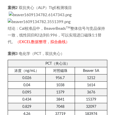
案例2
双抗夹心（ALP）TlgE检测项目
TM
结论：Cal校准品中，BeaverBeads
整体信号与竞品保持
一致，线性回归R2达到0.996，可以实现进口磁珠1:1替
代。
（EXCEL数据整理，拟合曲线）
案例3
电化学（PCT，双抗夹心）
PCT（夹心法）
浓度（ng/mL）
对照磁珠
Beaver SA
0.026
956.7
1212
0.04
1038
1614
0.095
1379
3676
0.434
3841
15379
0.829
7048
32097
4.26
37719
183974