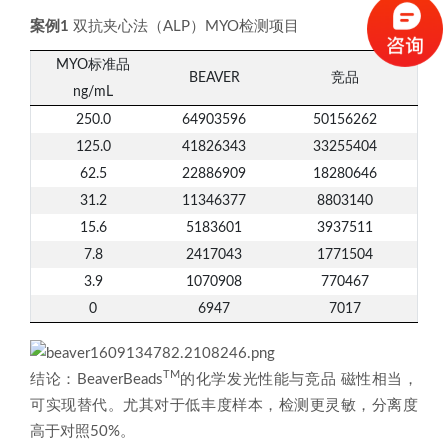
案例1
双抗夹心法（ALP）MYO检测项目
MYO标准品
BEAVER
竞品
ng/mL
250.0
64903596
50156262
125.0
41826343
33255404
62.5
22886909
18280646
31.2
11346377
8803140
15.6
5183601
3937511
7.8
2417043
1771504
3.9
1070908
770467
0
6947
7017
TM
结论：BeaverBeads
的化学发光性能与竞品 磁性相当，
可实现替代。尤其对于低丰度样本，检测更灵敏，分离度
高于对照50%。