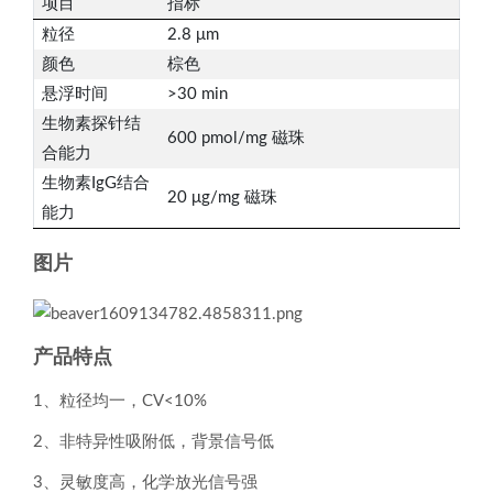
项目
指标
粒径
2.8 μm
颜色
棕色
悬浮时间
>30 min
生物素探针结
600 pmol/mg 磁珠
合能力
生物素IgG结合
20 μg/mg 磁珠
能力
图片
产品特点
1、粒径均一，CV<10%
2、非特异性吸附低，背景信号低
3、灵敏度高，化学放光信号强