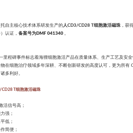
依托自主核心技术体系研发生产的
人CD3/CD28 T细胞激活磁珠
，获得
件）认证，
备案号为
DMF 041340
。
一里程碑事件标志着海狸细胞激活产品
在质量体
系、生产工艺及安全
生物在细胞治疗领域多年深耕、不断创新研发的高度认可，更为所有 
了诸多利好。
/CD28 T细胞激活磁珠
激活信号高；
能力强；
水平低；
操作简便；