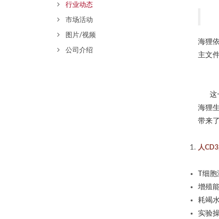
行业动态
市场活动
图片/视频
海狸
公司介绍
主文
这
海狸
带来
人CD3
T细胞
增殖
耗竭
实验