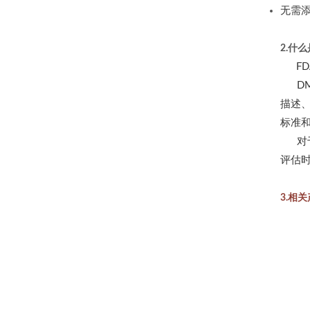
无需
2.什么
FD
DM
描述、
标准
对于使
评估时
3.相